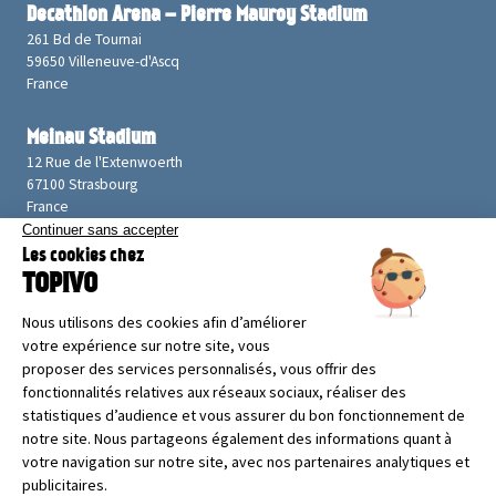
Decathlon Arena – Pierre Mauroy Stadium
261 Bd de Tournai
59650 Villeneuve-d'Ascq
France
Meinau Stadium
12 Rue de l'Extenwoerth
67100 Strasbourg
France
Allianz Riviera
Bd des Jardiniers
06200 Nice
France